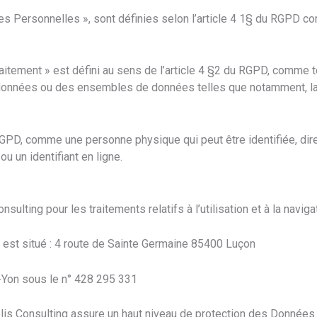
s Personnelles », sont définies selon l’article 4 1§ du RGPD co
aitement » est défini au sens de l’article 4 §2 du RGPD, comme 
onnées ou des ensembles de données telles que notamment, la col
du RGPD, comme une personne physique qui peut être identifiée, d
ou un identifiant en ligne.
sulting pour les traitements relatifs à l’utilisation et à la navig
S, est situé : 4 route de Sainte Germaine 85400 Luçon
r-Yon sous le n° 428 295 331
delis Consulting assure un haut niveau de protection des Donné