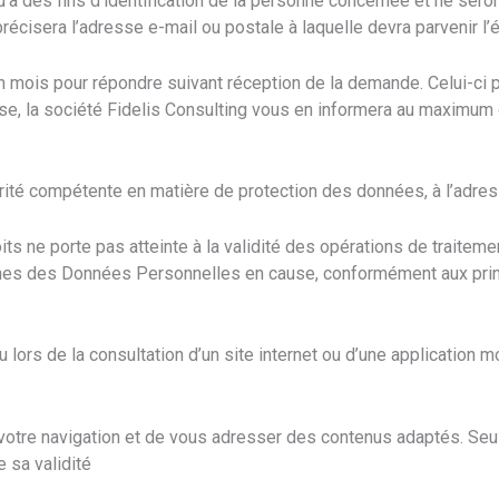
’à des fins d’identification de la personne concernée et ne ser
écisera l’adresse e-mail ou postale à laquelle devra parvenir l’
’un mois pour répondre suivant réception de la demande. Celui-ci
se, la société Fidelis Consulting vous en informera au maxim
orité compétente en matière de protection des données, à l’adres
its ne porte pas atteinte à la validité des opérations de traiteme
taines des Données Personnelles en cause, conformément aux pri
 lors de la consultation d’un site internet ou d’une application mo
à votre navigation et de vous adresser des contenus adaptés. Seul
 sa validité