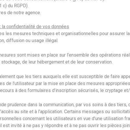
§1 c) du RGPD).
res de notre agence.
t la confidentialité de vos données
es les mesures techniques et organisationnelles pour assurer la
on, diffusion ou usage illégal.
 mesures sont mises en place sur l’ensemble des opérations réa
 stockage, de leur hébergement et de leur conservation.
galement que les tiers auxquels elle est susceptible de faire app
es de l’utilisateur par la mise en place des mesures appropri
recours à des formulaires d’inscription sécurisés, le cryptage et
grande prudence dans la communication, par vos soins à des tier
’accès au site et à l’application. Certains messages ou sollicit
sonnelles concernant les utilisateurs en vue d’une utilisation f
 il est invité à ne pas y répondre et à ne pas ouvrir les pièces jo