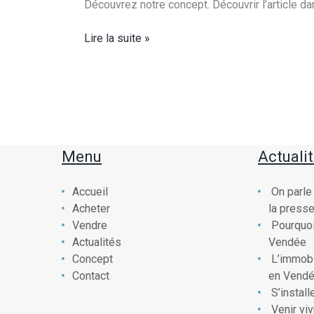
Découvrez notre concept. Découvrir l’article dan
On
Lire la suite »
parle
de
nous
dans
la
presse
Menu
Actuali
Accueil
On parle
Acheter
la press
Vendre
Pourquoi
Actualités
Vendée
Concept
L’immobi
Contact
en Vend
S’instal
Venir vi