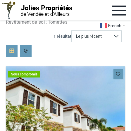
Aller
au
Contact
contenu
Revêtement de sol :
Tomettes
French
▼
1 résultat
Sous compromis